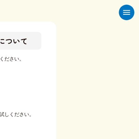
menu
ついて​
ださい。​​
試しください。​