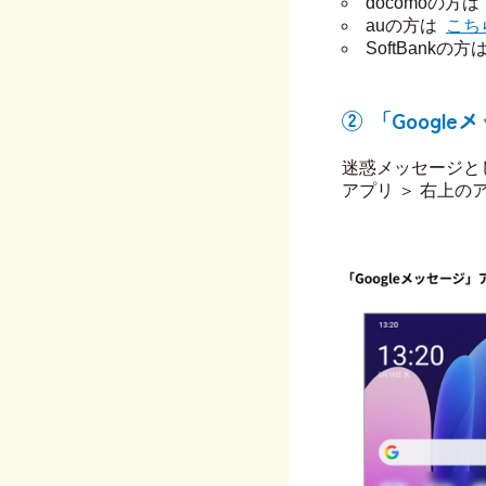
docomoの方は
auの方は
こち
SoftBankの方
② 「Googl
迷惑メッセージと
アプリ ＞ 右上の