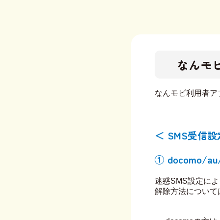
なんモ
なんモビ利用者ア
＜ SMS受信設
① docomo/a
迷惑SMS設定に
解除方法について