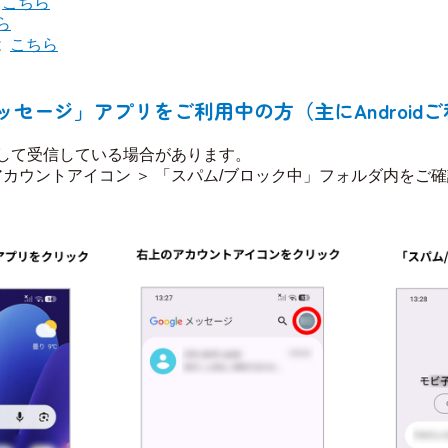
こちら
ら
は
こちら
eメッセージ」アプリをご利用中の方（主にAndroidご
して受信している場合があります。​
アカウントアイコン ＞ 「スパム/ブロック中」フォルダ内をご確認く