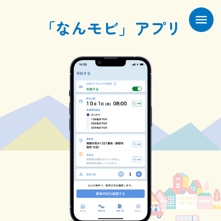
menu
「なんモビ」アプリ